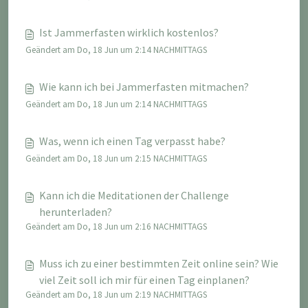
Ist Jammerfasten wirklich kostenlos?
Geändert am Do, 18 Jun um 2:14 NACHMITTAGS
Wie kann ich bei Jammerfasten mitmachen?
Geändert am Do, 18 Jun um 2:14 NACHMITTAGS
Was, wenn ich einen Tag verpasst habe?
Geändert am Do, 18 Jun um 2:15 NACHMITTAGS
Kann ich die Meditationen der Challenge
herunterladen?
Geändert am Do, 18 Jun um 2:16 NACHMITTAGS
Muss ich zu einer bestimmten Zeit online sein? Wie
viel Zeit soll ich mir für einen Tag einplanen?
Geändert am Do, 18 Jun um 2:19 NACHMITTAGS